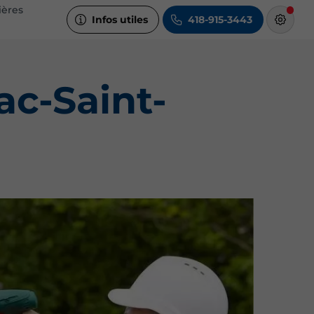
ières
Infos utiles
418-915-3443
ac-Saint-