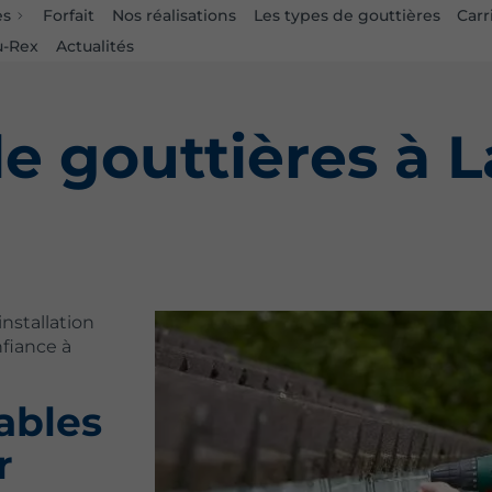
es
Forfait
Nos réalisations
Les types de gouttières
Carr
u-Rex
Actualités
de gouttières à L
installation
nfiance à
ables
r