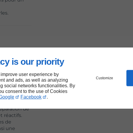
les.
ces
cy is our priority
Lac-
 improve user experience by
Customize
nt and ads, as well as analyzing
ng social networks functionalities. By
e entreprise
you consent to the use of Cookies
Charles et
Google
Facebook
.
ons
éparation de
 réactifs.
es de
nsi une