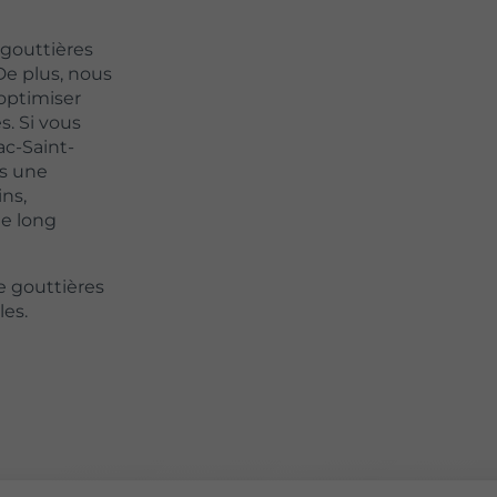
 gouttières
De plus, nous
 optimiser
s. Si vous
ac-Saint-
ns une
ins,
le long
e gouttières
les.