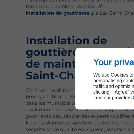
travail impeccable en matière d’
installation de gouttières
à Lac-Saint-Char
Installation de
gouttières et servi
Your priva
de maintenance à 
Saint-Charles
We use Cookies to
personalising conte
traffic and optimizi
Confiez l'installation de vos gouttières à notr
clicking "I Agree" 
pour garantir une solution fiable à Lac-Saint-
from our providers
dans les municipalités voisines. Nous propos
également des services de nettoyage et de r
gouttières, assurés par des experts qualifiés et
Nos installateurs respectent toutes les norm
sécurité et de qualité en vigueur, assurant ai