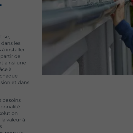
-
ise,
 dans les
à installer
partir de
t ainsi une
âce à
, chaque
ision et dans
s besoins
onnalité.
 solution
 la valeur à
s
tes pour un