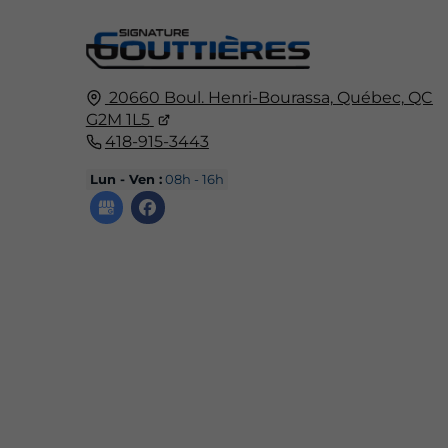
20660 Boul. Henri-Bourassa,
Québec,
QC
G2M 1L5
418-915-3443
Lun - Ven :
08h - 16h