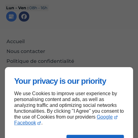
Lun - Ven :
08h - 16h
Accueil
Nous contacter
Politique de confidentialité
Plan du site
Your privacy is our priority
We use Cookies to improve user experience by
Haut de page
personalising content and ads, as well as
analyzing traffic and optimizing social networks
functionalities. By clicking "I Agree" you consent to
the use of Cookies from our providers
Google
Facebook
.