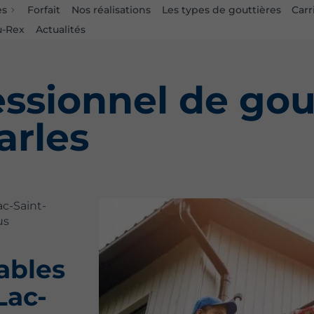
es
Forfait
Nos réalisations
Les types de gouttières
Carr
u-Rex
Actualités
essionnel de gou
arles
ac-Saint-
us
ables
Lac-