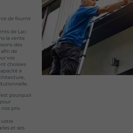
rce de fournir
ents de Lac-
ns la vente
osons des
 afin de
our vos
nt choisies
capacité à
chitecture,
itutionnelle.
’est pourquoi
 pour
 nos prix
 votre
rles et ses