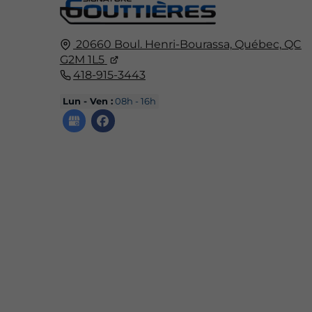
20660 Boul. Henri-Bourassa,
Québec,
QC
G2M 1L5
418-915-3443
Lun - Ven :
08h - 16h