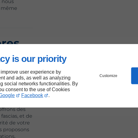
s nous
le même
ères
nt-
cy is our priority
 improve user experience by
Customize
nt and ads, as well as analyzing
-Charles et
ng social networks functionalities. By
t la diversité
you consent to the use of Cookies
Google
Facebook
.
à de la
ageons aussi
offrons des
 fascias, et de
rité de votre
us proposons
ations,