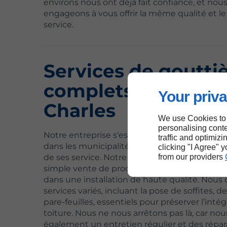
environs nous ont déjà fait confiance, et nou
engageons à vous offrir la même qualité et 
service.
Services de goutti
complets à Lac-Sai
Your priva
Charles
We use Cookies to
personalising conte
Notre entreprise s'est distinguée à Lac-Saint
traffic and optimizi
dans les municipalités voisines par la qualité e
clicking "I Agree" 
from our providers
de ses service. Notre expertise va bien au-del
simple vente de produits, car nous nous eng
dans une installation de haute qualité. Nous 
services variés, incluant la pose de soffites, de
pare-feuilles, essentiels pour préserver l’intég
toiture. Nous ne nous arrêtons pas là, car no
également un entretien régulier et des répar